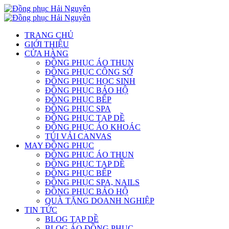
TRANG CHỦ
GIỚI THIỆU
CỬA HÀNG
ĐỒNG PHỤC ÁO THUN
ĐỒNG PHỤC CÔNG SỞ
ĐỒNG PHỤC HỌC SINH
ĐỒNG PHỤC BẢO HỘ
ĐỒNG PHỤC BẾP
ĐỒNG PHỤC SPA
ĐỒNG PHỤC TẠP DỀ
ĐỒNG PHỤC ÁO KHOÁC
TÚI VẢI CANVAS
MAY ĐỒNG PHỤC
ĐỒNG PHỤC ÁO THUN
ĐỒNG PHỤC TẠP DỀ
ĐỒNG PHỤC BẾP
ĐỒNG PHỤC SPA, NAILS
ĐỒNG PHỤC BẢO HỘ
QUÀ TẶNG DOANH NGHIỆP
TIN TỨC
BLOG TẠP DỀ
BLOG ÁO ĐỒNG PHỤC