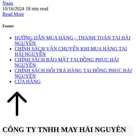
Ngan
10/16/2024
18 min read
Read More
Footer
HƯỚNG DẪN MUA HÀNG – THANH TOÁN TẠI HẢI
NGUYÊN
CHÍNH SÁCH VẬN CHUYỂN KHI MUA HÀNG TẠI
HẢI NGUYÊN
CHÍNH SÁCH BẢO MẬT TẠI ĐỒNG PHỤC HẢI
NGUYÊN
CHÍNH SÁCH ĐỔI TRẢ HÀNG TẠI ĐỒNG PHỤC HẢI
NGUYÊN
CỬA HÀNG
CÔNG TY TNHH MAY HẢI NGUYÊN