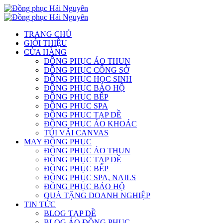
TRANG CHỦ
GIỚI THIỆU
CỬA HÀNG
ĐỒNG PHỤC ÁO THUN
ĐỒNG PHỤC CÔNG SỞ
ĐỒNG PHỤC HỌC SINH
ĐỒNG PHỤC BẢO HỘ
ĐỒNG PHỤC BẾP
ĐỒNG PHỤC SPA
ĐỒNG PHỤC TẠP DỀ
ĐỒNG PHỤC ÁO KHOÁC
TÚI VẢI CANVAS
MAY ĐỒNG PHỤC
ĐỒNG PHỤC ÁO THUN
ĐỒNG PHỤC TẠP DỀ
ĐỒNG PHỤC BẾP
ĐỒNG PHỤC SPA, NAILS
ĐỒNG PHỤC BẢO HỘ
QUÀ TẶNG DOANH NGHIỆP
TIN TỨC
BLOG TẠP DỀ
BLOG ÁO ĐỒNG PHỤC