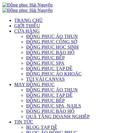
TRANG CHỦ
GIỚI THIỆU
CỬA HÀNG
ĐỒNG PHỤC ÁO THUN
ĐỒNG PHỤC CÔNG SỞ
ĐỒNG PHỤC HỌC SINH
ĐỒNG PHỤC BẢO HỘ
ĐỒNG PHỤC BẾP
ĐỒNG PHỤC SPA
ĐỒNG PHỤC TẠP DỀ
ĐỒNG PHỤC ÁO KHOÁC
TÚI VẢI CANVAS
MAY ĐỒNG PHỤC
ĐỒNG PHỤC ÁO THUN
ĐỒNG PHỤC TẠP DỀ
ĐỒNG PHỤC BẾP
ĐỒNG PHỤC SPA, NAILS
ĐỒNG PHỤC BẢO HỘ
QUÀ TẶNG DOANH NGHIỆP
TIN TỨC
BLOG TẠP DỀ
BLOG ÁO ĐỒNG PHỤC