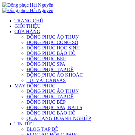
TRANG CHỦ
GIỚI THIỆU
CỬA HÀNG
ĐỒNG PHỤC ÁO THUN
ĐỒNG PHỤC CÔNG SỞ
ĐỒNG PHỤC HỌC SINH
ĐỒNG PHỤC BẢO HỘ
ĐỒNG PHỤC BẾP
ĐỒNG PHỤC SPA
ĐỒNG PHỤC TẠP DỀ
ĐỒNG PHỤC ÁO KHOÁC
TÚI VẢI CANVAS
MAY ĐỒNG PHỤC
ĐỒNG PHỤC ÁO THUN
ĐỒNG PHỤC TẠP DỀ
ĐỒNG PHỤC BẾP
ĐỒNG PHỤC SPA, NAILS
ĐỒNG PHỤC BẢO HỘ
QUÀ TẶNG DOANH NGHIỆP
TIN TỨC
BLOG TẠP DỀ
BLOG ÁO ĐỒNG PHỤC