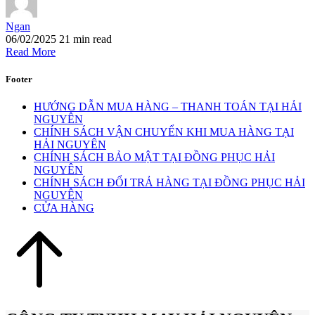
Ngan
06/02/2025
21 min read
Read More
Footer
HƯỚNG DẪN MUA HÀNG – THANH TOÁN TẠI HẢI
NGUYÊN
CHÍNH SÁCH VẬN CHUYỂN KHI MUA HÀNG TẠI
HẢI NGUYÊN
CHÍNH SÁCH BẢO MẬT TẠI ĐỒNG PHỤC HẢI
NGUYÊN
CHÍNH SÁCH ĐỔI TRẢ HÀNG TẠI ĐỒNG PHỤC HẢI
NGUYÊN
CỬA HÀNG