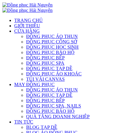
TRANG CHỦ
GIỚI THIỆU
CỬA HÀNG
ĐỒNG PHỤC ÁO THUN
ĐỒNG PHỤC CÔNG SỞ
ĐỒNG PHỤC HỌC SINH
ĐỒNG PHỤC BẢO HỘ
ĐỒNG PHỤC BẾP
ĐỒNG PHỤC SPA
ĐỒNG PHỤC TẠP DỀ
ĐỒNG PHỤC ÁO KHOÁC
TÚI VẢI CANVAS
MAY ĐỒNG PHỤC
ĐỒNG PHỤC ÁO THUN
ĐỒNG PHỤC TẠP DỀ
ĐỒNG PHỤC BẾP
ĐỒNG PHỤC SPA, NAILS
ĐỒNG PHỤC BẢO HỘ
QUÀ TẶNG DOANH NGHIỆP
TIN TỨC
BLOG TẠP DỀ
BLOG ÁO ĐỒNG PHỤC