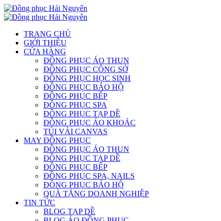
TRANG CHỦ
GIỚI THIỆU
CỬA HÀNG
ĐỒNG PHỤC ÁO THUN
ĐỒNG PHỤC CÔNG SỞ
ĐỒNG PHỤC HỌC SINH
ĐỒNG PHỤC BẢO HỘ
ĐỒNG PHỤC BẾP
ĐỒNG PHỤC SPA
ĐỒNG PHỤC TẠP DỀ
ĐỒNG PHỤC ÁO KHOÁC
TÚI VẢI CANVAS
MAY ĐỒNG PHỤC
ĐỒNG PHỤC ÁO THUN
ĐỒNG PHỤC TẠP DỀ
ĐỒNG PHỤC BẾP
ĐỒNG PHỤC SPA, NAILS
ĐỒNG PHỤC BẢO HỘ
QUÀ TẶNG DOANH NGHIỆP
TIN TỨC
BLOG TẠP DỀ
BLOG ÁO ĐỒNG PHỤC