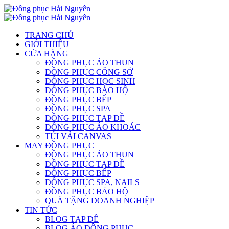
TRANG CHỦ
GIỚI THIỆU
CỬA HÀNG
ĐỒNG PHỤC ÁO THUN
ĐỒNG PHỤC CÔNG SỞ
ĐỒNG PHỤC HỌC SINH
ĐỒNG PHỤC BẢO HỘ
ĐỒNG PHỤC BẾP
ĐỒNG PHỤC SPA
ĐỒNG PHỤC TẠP DỀ
ĐỒNG PHỤC ÁO KHOÁC
TÚI VẢI CANVAS
MAY ĐỒNG PHỤC
ĐỒNG PHỤC ÁO THUN
ĐỒNG PHỤC TẠP DỀ
ĐỒNG PHỤC BẾP
ĐỒNG PHỤC SPA, NAILS
ĐỒNG PHỤC BẢO HỘ
QUÀ TẶNG DOANH NGHIỆP
TIN TỨC
BLOG TẠP DỀ
BLOG ÁO ĐỒNG PHỤC