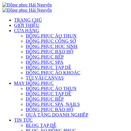
TRANG CHỦ
GIỚI THIỆU
CỬA HÀNG
ĐỒNG PHỤC ÁO THUN
ĐỒNG PHỤC CÔNG SỞ
ĐỒNG PHỤC HỌC SINH
ĐỒNG PHỤC BẢO HỘ
ĐỒNG PHỤC BẾP
ĐỒNG PHỤC SPA
ĐỒNG PHỤC TẠP DỀ
ĐỒNG PHỤC ÁO KHOÁC
TÚI VẢI CANVAS
MAY ĐỒNG PHỤC
ĐỒNG PHỤC ÁO THUN
ĐỒNG PHỤC TẠP DỀ
ĐỒNG PHỤC BẾP
ĐỒNG PHỤC SPA, NAILS
ĐỒNG PHỤC BẢO HỘ
QUÀ TẶNG DOANH NGHIỆP
TIN TỨC
BLOG TẠP DỀ
BLOG ÁO ĐỒNG PHỤC