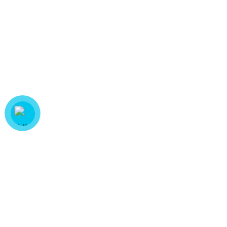
415/22 - 24 Tân Hương, P. Tân Quý, Q.Tân Phú
0932 618 003 - 090 979 8003
HỖ TRỢ KHÁCH HÀNG
Hướng dẫn thanh toán
Chính sách vận chuyển
Chính sách đổi trả hàng
Chính sách bảo mật
FACEBOOK FANPAGE