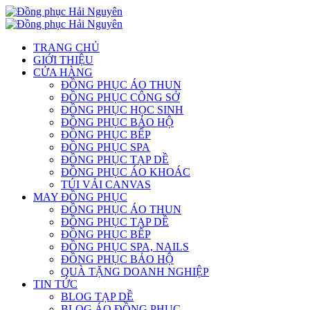
TRANG CHỦ
GIỚI THIỆU
CỬA HÀNG
ĐỒNG PHỤC ÁO THUN
ĐỒNG PHỤC CÔNG SỞ
ĐỒNG PHỤC HỌC SINH
ĐỒNG PHỤC BẢO HỘ
ĐỒNG PHỤC BẾP
ĐỒNG PHỤC SPA
ĐỒNG PHỤC TẠP DỀ
ĐỒNG PHỤC ÁO KHOÁC
TÚI VẢI CANVAS
MAY ĐỒNG PHỤC
ĐỒNG PHỤC ÁO THUN
ĐỒNG PHỤC TẠP DỀ
ĐỒNG PHỤC BẾP
ĐỒNG PHỤC SPA, NAILS
ĐỒNG PHỤC BẢO HỘ
QUÀ TẶNG DOANH NGHIỆP
TIN TỨC
BLOG TẠP DỀ
BLOG ÁO ĐỒNG PHỤC