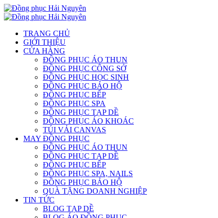
TRANG CHỦ
GIỚI THIỆU
CỬA HÀNG
ĐỒNG PHỤC ÁO THUN
ĐỒNG PHỤC CÔNG SỞ
ĐỒNG PHỤC HỌC SINH
ĐỒNG PHỤC BẢO HỘ
ĐỒNG PHỤC BẾP
ĐỒNG PHỤC SPA
ĐỒNG PHỤC TẠP DỀ
ĐỒNG PHỤC ÁO KHOÁC
TÚI VẢI CANVAS
MAY ĐỒNG PHỤC
ĐỒNG PHỤC ÁO THUN
ĐỒNG PHỤC TẠP DỀ
ĐỒNG PHỤC BẾP
ĐỒNG PHỤC SPA, NAILS
ĐỒNG PHỤC BẢO HỘ
QUÀ TẶNG DOANH NGHIỆP
TIN TỨC
BLOG TẠP DỀ
BLOG ÁO ĐỒNG PHỤC