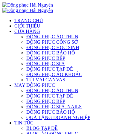
TRANG CHỦ
GIỚI THIỆU
CỬA HÀNG
ĐỒNG PHỤC ÁO THUN
ĐỒNG PHỤC CÔNG SỞ
ĐỒNG PHỤC HỌC SINH
ĐỒNG PHỤC BẢO HỘ
ĐỒNG PHỤC BẾP
ĐỒNG PHỤC SPA
ĐỒNG PHỤC TẠP DỀ
ĐỒNG PHỤC ÁO KHOÁC
TÚI VẢI CANVAS
MAY ĐỒNG PHỤC
ĐỒNG PHỤC ÁO THUN
ĐỒNG PHỤC TẠP DỀ
ĐỒNG PHỤC BẾP
ĐỒNG PHỤC SPA, NAILS
ĐỒNG PHỤC BẢO HỘ
QUÀ TẶNG DOANH NGHIỆP
TIN TỨC
BLOG TẠP DỀ
BLOG ÁO ĐỒNG PHỤC