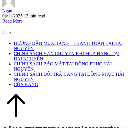
Ngan
04/11/2025
12 min read
Read More
Footer
HƯỚNG DẪN MUA HÀNG – THANH TOÁN TẠI HẢI
NGUYÊN
CHÍNH SÁCH VẬN CHUYỂN KHI MUA HÀNG TẠI
HẢI NGUYÊN
CHÍNH SÁCH BẢO MẬT TẠI ĐỒNG PHỤC HẢI
NGUYÊN
CHÍNH SÁCH ĐỔI TRẢ HÀNG TẠI ĐỒNG PHỤC HẢI
NGUYÊN
CỬA HÀNG