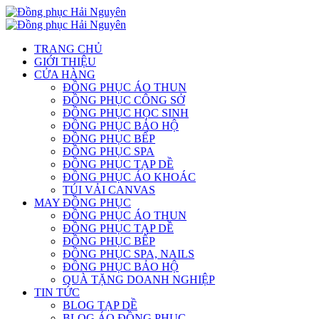
TRANG CHỦ
GIỚI THIỆU
CỬA HÀNG
ĐỒNG PHỤC ÁO THUN
ĐỒNG PHỤC CÔNG SỞ
ĐỒNG PHỤC HỌC SINH
ĐỒNG PHỤC BẢO HỘ
ĐỒNG PHỤC BẾP
ĐỒNG PHỤC SPA
ĐỒNG PHỤC TẠP DỀ
ĐỒNG PHỤC ÁO KHOÁC
TÚI VẢI CANVAS
MAY ĐỒNG PHỤC
ĐỒNG PHỤC ÁO THUN
ĐỒNG PHỤC TẠP DỀ
ĐỒNG PHỤC BẾP
ĐỒNG PHỤC SPA, NAILS
ĐỒNG PHỤC BẢO HỘ
QUÀ TẶNG DOANH NGHIỆP
TIN TỨC
BLOG TẠP DỀ
BLOG ÁO ĐỒNG PHỤC