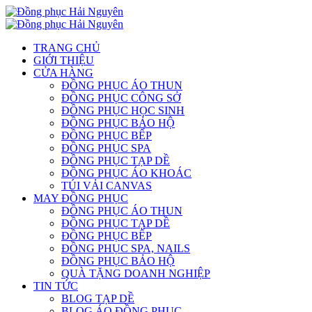
TRANG CHỦ
GIỚI THIỆU
CỬA HÀNG
ĐỒNG PHỤC ÁO THUN
ĐỒNG PHỤC CÔNG SỞ
ĐỒNG PHỤC HỌC SINH
ĐỒNG PHỤC BẢO HỘ
ĐỒNG PHỤC BẾP
ĐỒNG PHỤC SPA
ĐỒNG PHỤC TẠP DỀ
ĐỒNG PHỤC ÁO KHOÁC
TÚI VẢI CANVAS
MAY ĐỒNG PHỤC
ĐỒNG PHỤC ÁO THUN
ĐỒNG PHỤC TẠP DỀ
ĐỒNG PHỤC BẾP
ĐỒNG PHỤC SPA, NAILS
ĐỒNG PHỤC BẢO HỘ
QUÀ TẶNG DOANH NGHIỆP
TIN TỨC
BLOG TẠP DỀ
BLOG ÁO ĐỒNG PHỤC