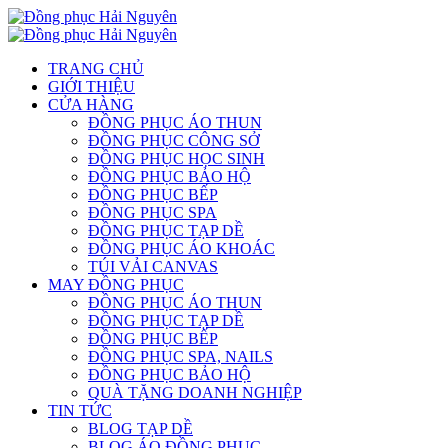
TRANG CHỦ
GIỚI THIỆU
CỬA HÀNG
ĐỒNG PHỤC ÁO THUN
ĐỒNG PHỤC CÔNG SỞ
ĐỒNG PHỤC HỌC SINH
ĐỒNG PHỤC BẢO HỘ
ĐỒNG PHỤC BẾP
ĐỒNG PHỤC SPA
ĐỒNG PHỤC TẠP DỀ
ĐỒNG PHỤC ÁO KHOÁC
TÚI VẢI CANVAS
MAY ĐỒNG PHỤC
ĐỒNG PHỤC ÁO THUN
ĐỒNG PHỤC TẠP DỀ
ĐỒNG PHỤC BẾP
ĐỒNG PHỤC SPA, NAILS
ĐỒNG PHỤC BẢO HỘ
QUÀ TẶNG DOANH NGHIỆP
TIN TỨC
BLOG TẠP DỀ
BLOG ÁO ĐỒNG PHỤC