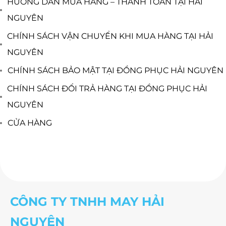
HƯỚNG DẪN MUA HÀNG – THANH TOÁN TẠI HẢI
NGUYÊN
CHÍNH SÁCH VẬN CHUYỂN KHI MUA HÀNG TẠI HẢI
NGUYÊN
CHÍNH SÁCH BẢO MẬT TẠI ĐỒNG PHỤC HẢI NGUYÊN
CHÍNH SÁCH ĐỔI TRẢ HÀNG TẠI ĐỒNG PHỤC HẢI
NGUYÊN
CỬA HÀNG
CÔNG TY TNHH MAY HẢI
NGUYÊN