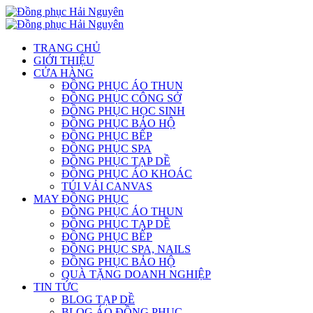
TRANG CHỦ
GIỚI THIỆU
CỬA HÀNG
ĐỒNG PHỤC ÁO THUN
ĐỒNG PHỤC CÔNG SỞ
ĐỒNG PHỤC HỌC SINH
ĐỒNG PHỤC BẢO HỘ
ĐỒNG PHỤC BẾP
ĐỒNG PHỤC SPA
ĐỒNG PHỤC TẠP DỀ
ĐỒNG PHỤC ÁO KHOÁC
TÚI VẢI CANVAS
MAY ĐỒNG PHỤC
ĐỒNG PHỤC ÁO THUN
ĐỒNG PHỤC TẠP DỀ
ĐỒNG PHỤC BẾP
ĐỒNG PHỤC SPA, NAILS
ĐỒNG PHỤC BẢO HỘ
QUÀ TẶNG DOANH NGHIỆP
TIN TỨC
BLOG TẠP DỀ
BLOG ÁO ĐỒNG PHỤC