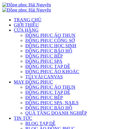
TRANG CHỦ
GIỚI THIỆU
CỬA HÀNG
ĐỒNG PHỤC ÁO THUN
ĐỒNG PHỤC CÔNG SỞ
ĐỒNG PHỤC HỌC SINH
ĐỒNG PHỤC BẢO HỘ
ĐỒNG PHỤC BẾP
ĐỒNG PHỤC SPA
ĐỒNG PHỤC TẠP DỀ
ĐỒNG PHỤC ÁO KHOÁC
TÚI VẢI CANVAS
MAY ĐỒNG PHỤC
ĐỒNG PHỤC ÁO THUN
ĐỒNG PHỤC TẠP DỀ
ĐỒNG PHỤC BẾP
ĐỒNG PHỤC SPA, NAILS
ĐỒNG PHỤC BẢO HỘ
QUÀ TẶNG DOANH NGHIỆP
TIN TỨC
BLOG TẠP DỀ
BLOG ÁO ĐỒNG PHỤC