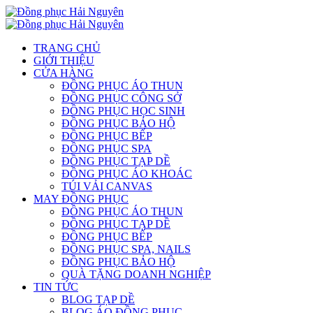
TRANG CHỦ
GIỚI THIỆU
CỬA HÀNG
ĐỒNG PHỤC ÁO THUN
ĐỒNG PHỤC CÔNG SỞ
ĐỒNG PHỤC HỌC SINH
ĐỒNG PHỤC BẢO HỘ
ĐỒNG PHỤC BẾP
ĐỒNG PHỤC SPA
ĐỒNG PHỤC TẠP DỀ
ĐỒNG PHỤC ÁO KHOÁC
TÚI VẢI CANVAS
MAY ĐỒNG PHỤC
ĐỒNG PHỤC ÁO THUN
ĐỒNG PHỤC TẠP DỀ
ĐỒNG PHỤC BẾP
ĐỒNG PHỤC SPA, NAILS
ĐỒNG PHỤC BẢO HỘ
QUÀ TẶNG DOANH NGHIỆP
TIN TỨC
BLOG TẠP DỀ
BLOG ÁO ĐỒNG PHỤC