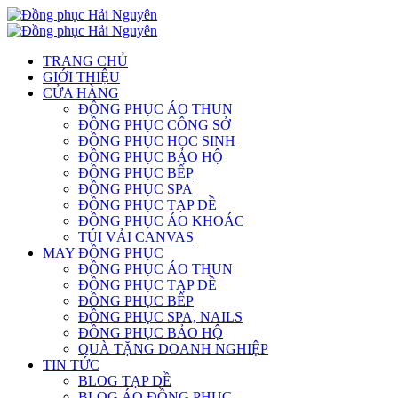
TRANG CHỦ
GIỚI THIỆU
CỬA HÀNG
ĐỒNG PHỤC ÁO THUN
ĐỒNG PHỤC CÔNG SỞ
ĐỒNG PHỤC HỌC SINH
ĐỒNG PHỤC BẢO HỘ
ĐỒNG PHỤC BẾP
ĐỒNG PHỤC SPA
ĐỒNG PHỤC TẠP DỀ
ĐỒNG PHỤC ÁO KHOÁC
TÚI VẢI CANVAS
MAY ĐỒNG PHỤC
ĐỒNG PHỤC ÁO THUN
ĐỒNG PHỤC TẠP DỀ
ĐỒNG PHỤC BẾP
ĐỒNG PHỤC SPA, NAILS
ĐỒNG PHỤC BẢO HỘ
QUÀ TẶNG DOANH NGHIỆP
TIN TỨC
BLOG TẠP DỀ
BLOG ÁO ĐỒNG PHỤC