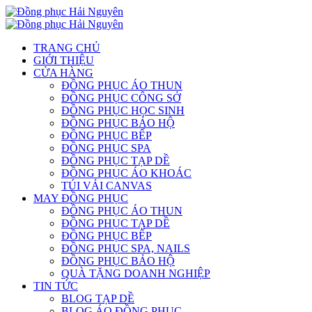
TRANG CHỦ
GIỚI THIỆU
CỬA HÀNG
ĐỒNG PHỤC ÁO THUN
ĐỒNG PHỤC CÔNG SỞ
ĐỒNG PHỤC HỌC SINH
ĐỒNG PHỤC BẢO HỘ
ĐỒNG PHỤC BẾP
ĐỒNG PHỤC SPA
ĐỒNG PHỤC TẠP DỀ
ĐỒNG PHỤC ÁO KHOÁC
TÚI VẢI CANVAS
MAY ĐỒNG PHỤC
ĐỒNG PHỤC ÁO THUN
ĐỒNG PHỤC TẠP DỀ
ĐỒNG PHỤC BẾP
ĐỒNG PHỤC SPA, NAILS
ĐỒNG PHỤC BẢO HỘ
QUÀ TẶNG DOANH NGHIỆP
TIN TỨC
BLOG TẠP DỀ
BLOG ÁO ĐỒNG PHỤC