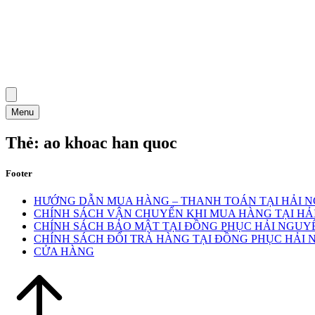
Menu
Thẻ:
ao khoac han quoc
Footer
HƯỚNG DẪN MUA HÀNG – THANH TOÁN TẠI HẢI 
CHÍNH SÁCH VẬN CHUYỂN KHI MUA HÀNG TẠI HẢ
CHÍNH SÁCH BẢO MẬT TẠI ĐỒNG PHỤC HẢI NGUY
CHÍNH SÁCH ĐỔI TRẢ HÀNG TẠI ĐỒNG PHỤC HẢI
CỬA HÀNG