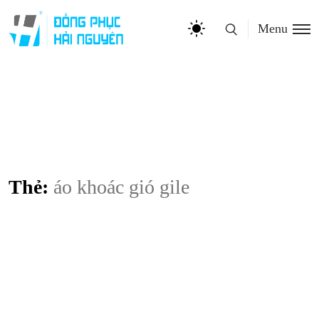
Menu
Thẻ:
áo khoác gió gile