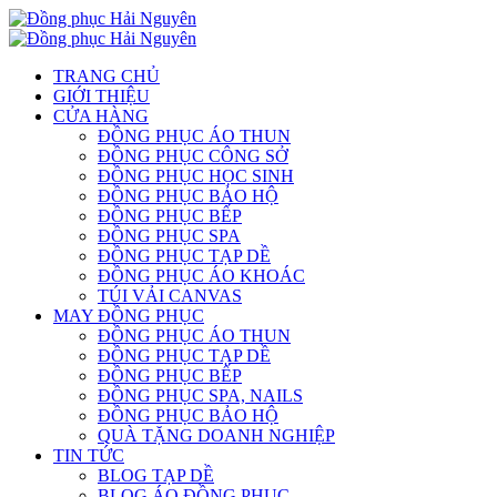
TRANG CHỦ
GIỚI THIỆU
CỬA HÀNG
ĐỒNG PHỤC ÁO THUN
ĐỒNG PHỤC CÔNG SỞ
ĐỒNG PHỤC HỌC SINH
ĐỒNG PHỤC BẢO HỘ
ĐỒNG PHỤC BẾP
ĐỒNG PHỤC SPA
ĐỒNG PHỤC TẠP DỀ
ĐỒNG PHỤC ÁO KHOÁC
TÚI VẢI CANVAS
MAY ĐỒNG PHỤC
ĐỒNG PHỤC ÁO THUN
ĐỒNG PHỤC TẠP DỀ
ĐỒNG PHỤC BẾP
ĐỒNG PHỤC SPA, NAILS
ĐỒNG PHỤC BẢO HỘ
QUÀ TẶNG DOANH NGHIỆP
TIN TỨC
BLOG TẠP DỀ
BLOG ÁO ĐỒNG PHỤC