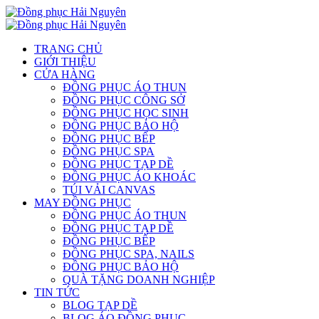
TRANG CHỦ
GIỚI THIỆU
CỬA HÀNG
ĐỒNG PHỤC ÁO THUN
ĐỒNG PHỤC CÔNG SỞ
ĐỒNG PHỤC HỌC SINH
ĐỒNG PHỤC BẢO HỘ
ĐỒNG PHỤC BẾP
ĐỒNG PHỤC SPA
ĐỒNG PHỤC TẠP DỀ
ĐỒNG PHỤC ÁO KHOÁC
TÚI VẢI CANVAS
MAY ĐỒNG PHỤC
ĐỒNG PHỤC ÁO THUN
ĐỒNG PHỤC TẠP DỀ
ĐỒNG PHỤC BẾP
ĐỒNG PHỤC SPA, NAILS
ĐỒNG PHỤC BẢO HỘ
QUÀ TẶNG DOANH NGHIỆP
TIN TỨC
BLOG TẠP DỀ
BLOG ÁO ĐỒNG PHỤC