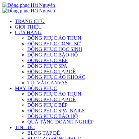
TRANG CHỦ
GIỚI THIỆU
CỬA HÀNG
ĐỒNG PHỤC ÁO THUN
ĐỒNG PHỤC CÔNG SỞ
ĐỒNG PHỤC HỌC SINH
ĐỒNG PHỤC BẢO HỘ
ĐỒNG PHỤC BẾP
ĐỒNG PHỤC SPA
ĐỒNG PHỤC TẠP DỀ
ĐỒNG PHỤC ÁO KHOÁC
TÚI VẢI CANVAS
MAY ĐỒNG PHỤC
ĐỒNG PHỤC ÁO THUN
ĐỒNG PHỤC TẠP DỀ
ĐỒNG PHỤC BẾP
ĐỒNG PHỤC SPA, NAILS
ĐỒNG PHỤC BẢO HỘ
QUÀ TẶNG DOANH NGHIỆP
TIN TỨC
BLOG TẠP DỀ
BLOG ÁO ĐỒNG PHỤC